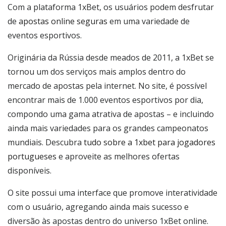
Com a plataforma 1xBet, os usuários podem desfrutar
de
apostas online seguras
em uma variedade de
eventos esportivos.
Originária da Rússia desde meados de 2011, a 1xBet se
tornou um dos serviços mais amplos dentro do
mercado de apostas pela internet. No site, é possível
encontrar mais de 1.000 eventos esportivos por dia,
compondo uma gama atrativa de apostas – e incluindo
ainda mais variedades para os grandes campeonatos
mundiais. Descubra
tudo sobre a 1xbet para jogadores
portugueses
e aproveite as melhores ofertas
disponíveis.
O site possui uma interface que promove interatividade
com o usuário, agregando ainda mais sucesso e
diversão às apostas dentro do universo 1xBet online.